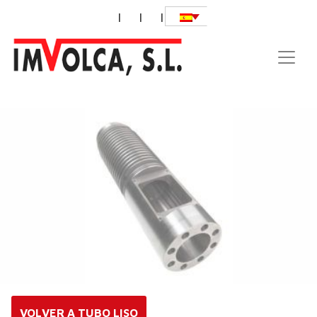
|
|
|
VOLVER A TUBO LISO