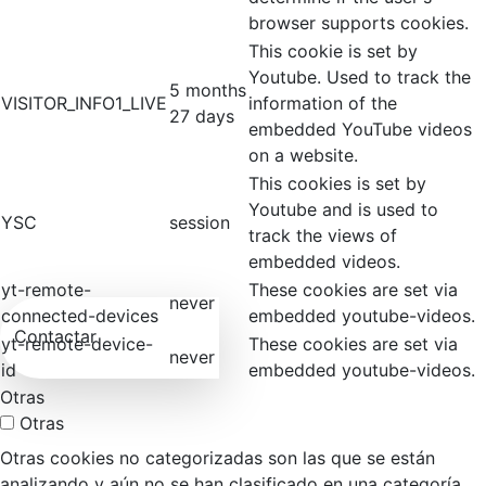
browser supports cookies.
This cookie is set by
Youtube. Used to track the
5 months
VISITOR_INFO1_LIVE
information of the
27 days
embedded YouTube videos
on a website.
This cookies is set by
Youtube and is used to
YSC
session
track the views of
embedded videos.
yt-remote-
These cookies are set via
never
connected-devices
embedded youtube-videos.
Contactar
yt-remote-device-
These cookies are set via
never
id
embedded youtube-videos.
Otras
Otras
Otras cookies no categorizadas son las que se están
analizando y aún no se han clasificado en una categoría.