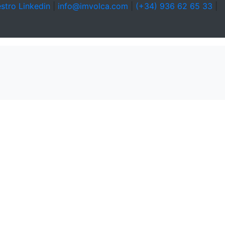
stro Linkedin
|
info@imvolca.com
|
(+34) 936 62 65 33
|